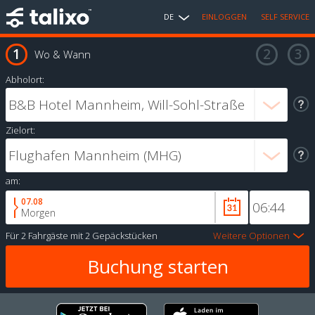
DE
EINLOGGEN
SELF SERVICE
Wo & Wann
Abholort:
Zielort:
am:
07.08
Morgen
Für
2 Fahrgäste
mit
2 Gepäckstücken
Weitere Optionen