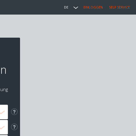
DE
EINLOGGEN
SELF SERVICE
on
lung