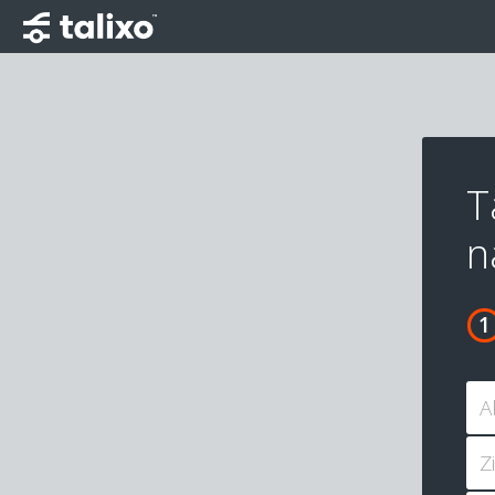
T
n
A
Z