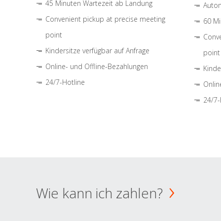
45 Minuten Wartezeit ab Landung
Autom
Convenient pickup at precise meeting
60 Mi
point
Conve
Kindersitze verfügbar auf Anfrage
point
Online- und Offline-Bezahlungen
Kinde
24/7-Hotline
Onlin
24/7-
Wie kann ich zahlen?