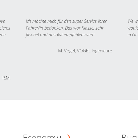
ave
Ich möchte mich für den super Service Ihrer
We we
oblems
Fahrer/in bedanken. Das war Klasse, sehr
would
 me
flexibel und absolut empfehlenswert!
in Ge
M. Vogel, VOGEL Ingenieure
R.M.
Economy+
Busi