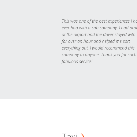
This was one of the best experiences I h
ever had with a cab company. I had pr
at the airport and the driver stayed with
for over an hour and helped me sort
everything out. I would recommend this
company to anyone. Thank you for such
fabulous service!
Taxi