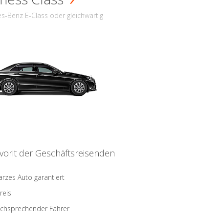
s-Benz E-Class oder gleichwärtig
vorit der Geschäftsreisenden
rzes Auto garantiert
reis
schsprechender Fahrer