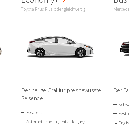
Toyota Prius Plus oder gleichwertig
Mercede
Der heilige Gral für preisbewusste
Der Fa
Reisende
Schwa
Festpreis
Festp
Automatische Flugmitverfolgung
Engli