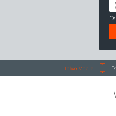
Fü
Talixo Mobile
Fa