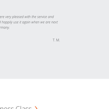
re very pleased with the service and
 happily use it again when we are next
rmany.
T. M.
ness Class