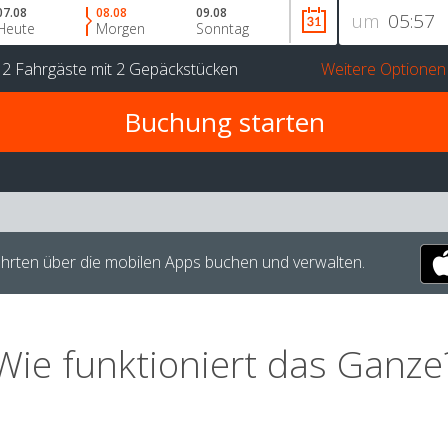
07.08
08.08
09.08
um
Heute
Morgen
Sonntag
r
2 Fahrgäste
mit
2 Gepäckstücken
Weitere Optionen
hrten über die mobilen Apps buchen und verwalten.
Wie funktioniert das Ganze