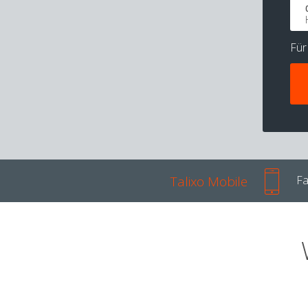
Fü
Talixo Mobile
Fa