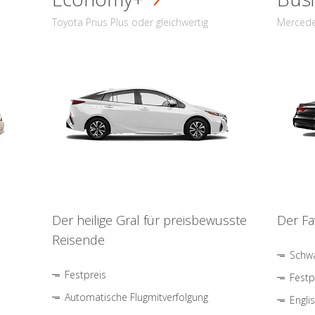
Toyota Prius Plus oder gleichwertig
Mercede
Der heilige Gral für preisbewusste
Der Fa
Reisende
Schwa
Festpreis
Festp
Automatische Flugmitverfolgung
Engli