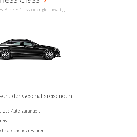
s-Benz E-Class oder gleichwärtig
vorit der Geschäftsreisenden
rzes Auto garantiert
reis
schsprechender Fahrer