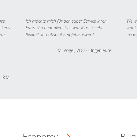
ave
Ich möchte mich für den super Service Ihrer
We we
oblems
Fahrer/in bedanken. Das war Klasse, sehr
would
 me
flexibel und absolut empfehlenswert!
in Ge
M. Vogel, VOGEL Ingenieure
R.M.
Economy+
Busi