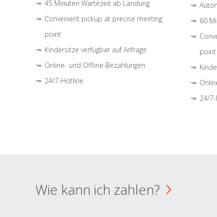
45 Minuten Wartezeit ab Landung
Autom
Convenient pickup at precise meeting
60 Mi
point
Conve
Kindersitze verfügbar auf Anfrage
point
Online- und Offline-Bezahlungen
Kinde
24/7-Hotline
Onlin
24/7-
Wie kann ich zahlen?