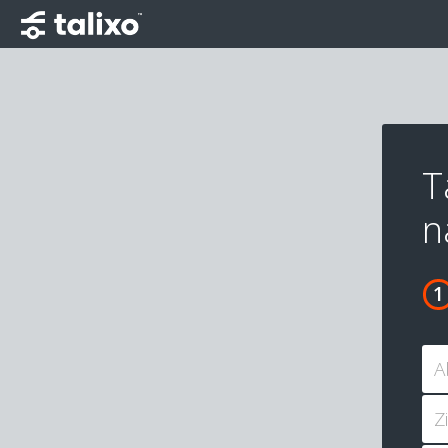
T
n
A
Z