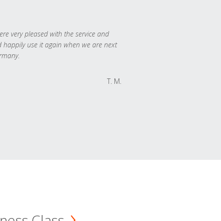
re very pleased with the service and
 happily use it again when we are next
rmany.
T. M.
ness Class