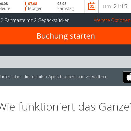
06.08
07.08
08.08
um
Heute
Morgen
Samstag
r
2 Fahrgäste
mit
2 Gepäckstücken
Weitere Optionen
hrten über die mobilen Apps buchen und verwalten.
Wie funktioniert das Ganze