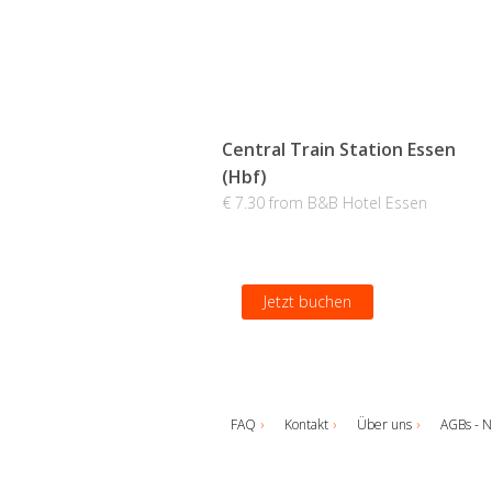
Central Train Station Essen
(Hbf)
€ 7.30 from B&B Hotel Essen
Jetzt buchen
FAQ
Kontakt
Über uns
AGBs - N