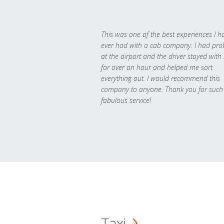
This was one of the best experiences I h
ever had with a cab company. I had pr
at the airport and the driver stayed with
for over an hour and helped me sort
everything out. I would recommend this
company to anyone. Thank you for such
fabulous service!
Taxi