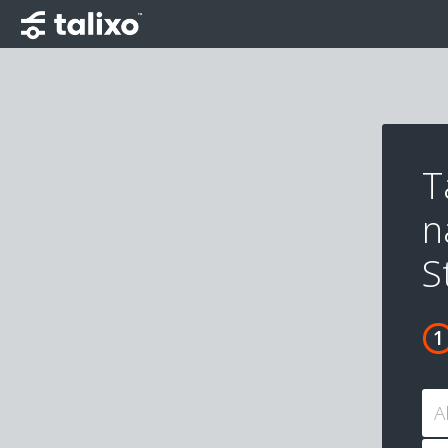
T
n
S
A