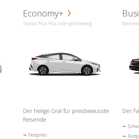
Economy+
Busi
Toyota Prius Plus oder gleichwertig
Mercede
Der heilige Gral für preisbewusste
Der Fa
Reisende
Schwa
Festpreis
Festp