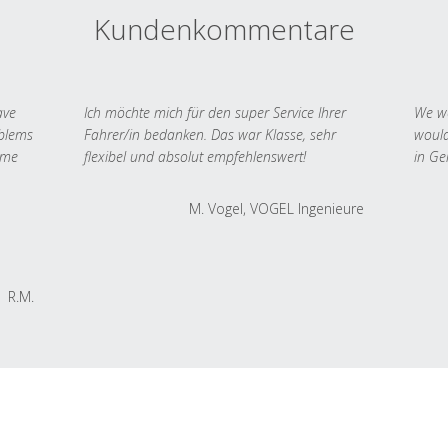
Kundenkommentare
ave
Ich möchte mich für den super Service Ihrer
We we
oblems
Fahrer/in bedanken. Das war Klasse, sehr
would
 me
flexibel und absolut empfehlenswert!
in Ge
M. Vogel, VOGEL Ingenieure
R.M.