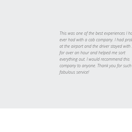
This was one of the best experiences I h
ever had with a cab company. I had pr
at the airport and the driver stayed with
for over an hour and helped me sort
everything out. I would recommend this
company to anyone. Thank you for such
fabulous service!