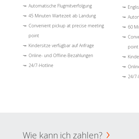
Automatische Flugmitverfolgung
Engli
45 Minuten Wartezeit ab Landung
Autom
Convenient pickup at precise meeting
60 Mi
point
Conve
Kindersitze verfügbar auf Anfrage
point
Online- und Offline-Bezahlungen
Kinde
24/7-Hotline
Onlin
24/7-
Wie kann ich zahlen?