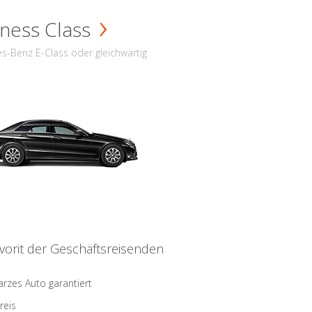
ness Class
s-Benz E-Class oder gleichwärtig
vorit der Geschäftsreisenden
rzes Auto garantiert
reis