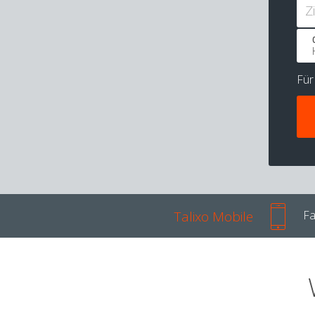
Z
Fü
Talixo Mobile
Fa