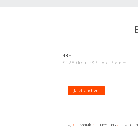
BRE
€ 12.80 from B&B Hotel Bremen
Jetzt buchen
FAQ
Kontakt
Über uns
AGBs - N