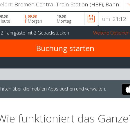
ielort:
08.08
09.08
10.08
um
Heute
Morgen
Montag
r
2 Fahrgäste
mit
2 Gepäckstücken
Weitere Optionen
hrten über die mobilen Apps buchen und verwalten.
Wie funktioniert das Ganze