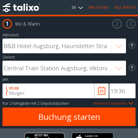
DE
EINLOGGEN
SELF SERVICE
Wo & Wann
Abholort:
Zielort:
am:
09.08
Morgen
Für
2 Fahrgäste
mit
2 Gepäckstücken
Weitere Optionen