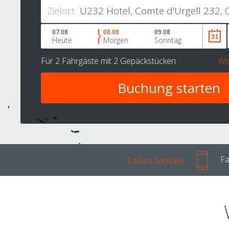
Zielort:
07.08
08.08
09.08
Heute
Morgen
Sonntag
Für
2 Fahrgäste
mit
2 Gepäckstücken
We
Talixo Mobile
Fa