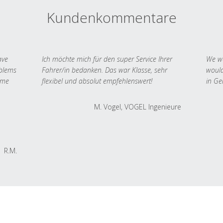
Kundenkommentare
ave
Ich möchte mich für den super Service Ihrer
We we
oblems
Fahrer/in bedanken. Das war Klasse, sehr
would
 me
flexibel und absolut empfehlenswert!
in Ge
M. Vogel, VOGEL Ingenieure
R.M.