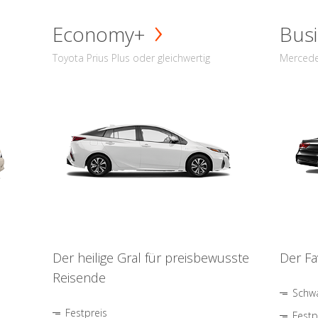
Economy+
Busi
Toyota Prius Plus oder gleichwertig
Mercede
Der heilige Gral für preisbewusste
Der Fa
Reisende
Schwa
Festpreis
Festp