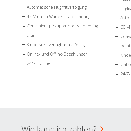
Automatische Flugmitverfolgung
Engli
45 Minuten Wartezeit ab Landung
Autom
Convenient pickup at precise meeting
60 Mi
point
Conve
Kindersitze verfügbar auf Anfrage
point
Online- und Offline-Bezahlungen
Kinde
24/7-Hotline
Onlin
24/7-
Wie kann ich zahlen?