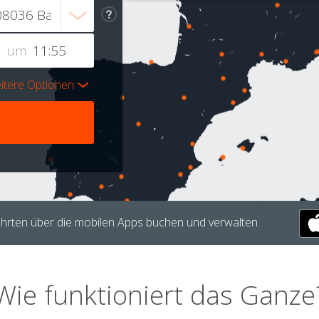
um
itere Optionen
hrten über die mobilen Apps buchen und verwalten.
Wie funktioniert das Ganze