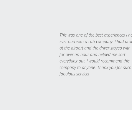
This was one of the best experiences I h
ever had with a cab company. I had pr
at the airport and the driver stayed with
for over an hour and helped me sort
everything out. I would recommend this
company to anyone. Thank you for such
fabulous service!