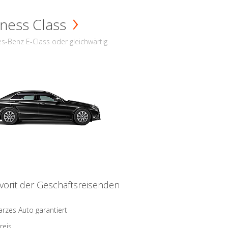
ness Class
s-Benz E-Class oder gleichwärtig
vorit der Geschäftsreisenden
rzes Auto garantiert
reis