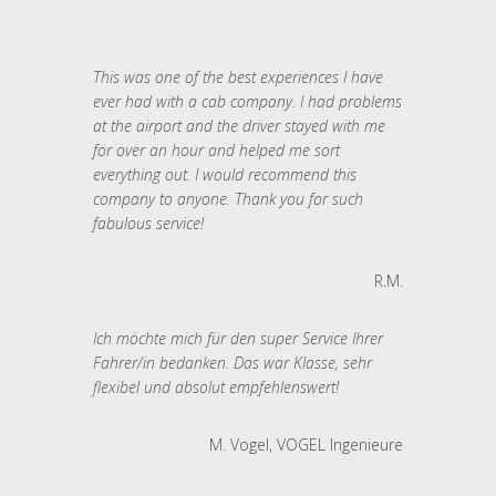
This was one of the best experiences I have
ever had with a cab company. I had problems
at the airport and the driver stayed with me
for over an hour and helped me sort
everything out. I would recommend this
company to anyone. Thank you for such
fabulous service!
R.M.
Ich möchte mich für den super Service Ihrer
Fahrer/in bedanken. Das war Klasse, sehr
flexibel und absolut empfehlenswert!
M. Vogel, VOGEL Ingenieure