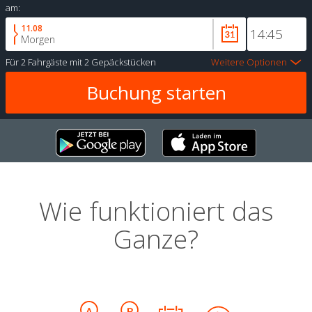
am:
11.08
Morgen
Für
2 Fahrgäste
mit
2 Gepäckstücken
Weitere Optionen
Wie funktioniert das
Ganze?