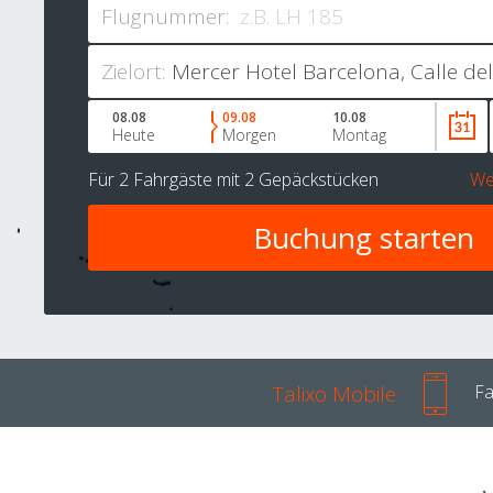
Flugnummer:
Zielort:
08.08
09.08
10.08
Heute
Morgen
Montag
Für
2 Fahrgäste
mit
2 Gepäckstücken
We
Talixo Mobile
Fa