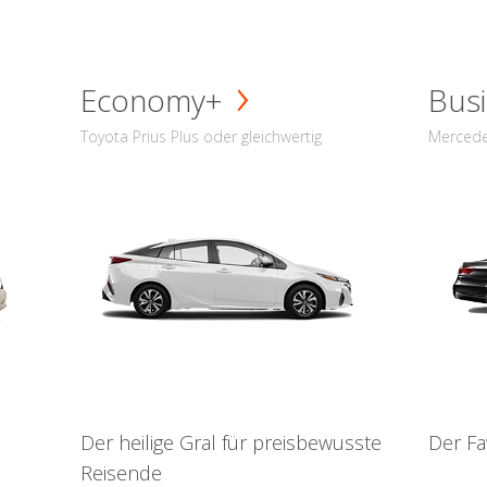
Economy+
Busi
Toyota Prius Plus oder gleichwertig
Mercede
Der heilige Gral für preisbewusste
Der Fa
Reisende