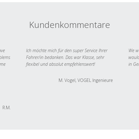
Kundenkommentare
ave
Ich möchte mich für den super Service Ihrer
We we
oblems
Fahrer/in bedanken. Das war Klasse, sehr
would
 me
flexibel und absolut empfehlenswert!
in Ge
M. Vogel, VOGEL Ingenieure
R.M.