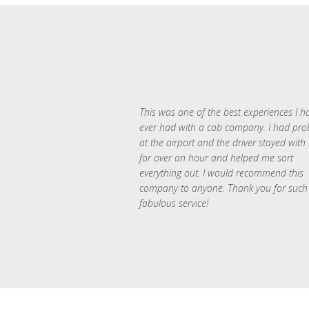
This was one of the best experiences I h
ever had with a cab company. I had pr
at the airport and the driver stayed with
for over an hour and helped me sort
everything out. I would recommend this
company to anyone. Thank you for such
fabulous service!