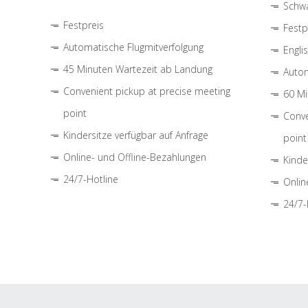
Schwa
Festpreis
Festp
Automatische Flugmitverfolgung
Engli
45 Minuten Wartezeit ab Landung
Autom
Convenient pickup at precise meeting
60 Mi
point
Conve
Kindersitze verfügbar auf Anfrage
point
Online- und Offline-Bezahlungen
Kinde
24/7-Hotline
Onlin
24/7-