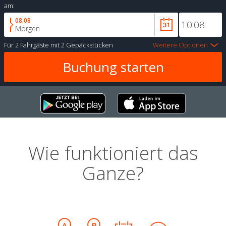
am:
08.08
Morgen
Für
2 Fahrgäste
mit
2 Gepäckstücken
Weitere Optionen
Wie funktioniert das
Ganze?