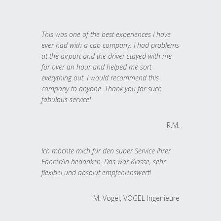
This was one of the best experiences I have
ever had with a cab company. I had problems
at the airport and the driver stayed with me
for over an hour and helped me sort
everything out. I would recommend this
company to anyone. Thank you for such
fabulous service!
R.M.
Ich möchte mich für den super Service Ihrer
Fahrer/in bedanken. Das war Klasse, sehr
flexibel und absolut empfehlenswert!
M. Vogel, VOGEL Ingenieure