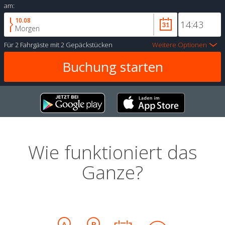
am:
10.08
Morgen
Für
2 Fahrgäste
mit
2 Gepäckstücken
Weitere Optionen
Wie funktioniert das
Ganze?