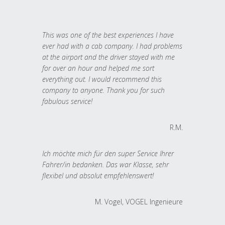
This was one of the best experiences I have
ever had with a cab company. I had problems
at the airport and the driver stayed with me
for over an hour and helped me sort
everything out. I would recommend this
company to anyone. Thank you for such
fabulous service!
R.M.
Ich möchte mich für den super Service Ihrer
Fahrer/in bedanken. Das war Klasse, sehr
flexibel und absolut empfehlenswert!
M. Vogel, VOGEL Ingenieure