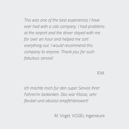
This was one of the best experiences I have
ever had with a cab company. I had problems
at the airport and the driver stayed with me
for over an hour and helped me sort
everything out. I would recommend this
company to anyone. Thank you for such
fabulous service!
R.M.
Ich möchte mich für den super Service Ihrer
Fahrer/in bedanken. Das war Klasse, sehr
flexibel und absolut empfehlenswert!
M. Vogel, VOGEL Ingenieure