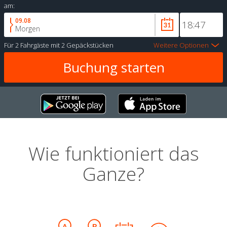
am:
09.08
Morgen
Für
2 Fahrgäste
mit
2 Gepäckstücken
Weitere Optionen
Wie funktioniert das
Ganze?