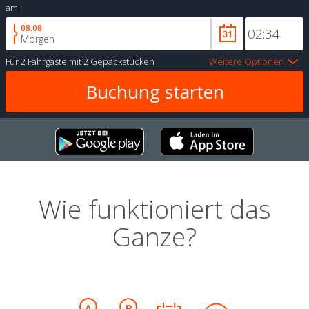
am:
08.08
Morgen
Für
2 Fahrgäste
mit
2 Gepäckstücken
Weitere Optionen
Wie funktioniert das
Ganze?