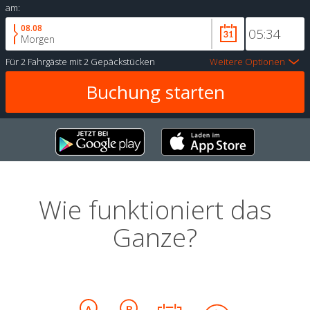
am:
08.08
Morgen
Für
2 Fahrgäste
mit
2 Gepäckstücken
Weitere Optionen
Wie funktioniert das
Ganze?