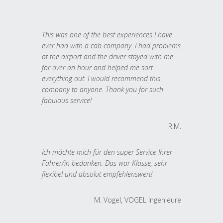
This was one of the best experiences I have
ever had with a cab company. I had problems
at the airport and the driver stayed with me
for over an hour and helped me sort
everything out. I would recommend this
company to anyone. Thank you for such
fabulous service!
R.M.
Ich möchte mich für den super Service Ihrer
Fahrer/in bedanken. Das war Klasse, sehr
flexibel und absolut empfehlenswert!
M. Vogel, VOGEL Ingenieure