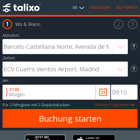
DE
EINLOGGEN
SELF SERVICE
Wo & Wann
Abholort:
Zielort:
am:
07.08
Morgen
Für
2 Fahrgäste
mit
2 Gepäckstücken
Weitere Optionen