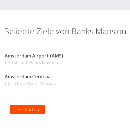
Beliebte Ziele von Banks Mansion
Amsterdam Airport (AMS)
€ 39.50 from Banks Mansion
Amsterdam Centraal
€ 8.20 from Banks Mansion
Jetzt buchen
Jetzt buchen