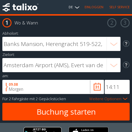
DE
EINLOGGEN
SELF SERVICE
Wo & Wann
Abholort:
Zielort:
am:
09.08
Morgen
Für
2 Fahrgäste
mit
2 Gepäckstücken
Weitere Optionen