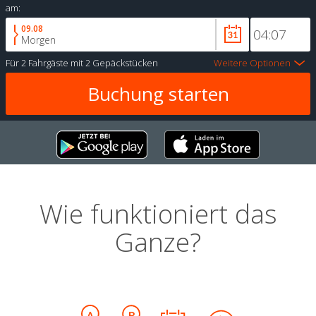
am:
09.08
Morgen
Für
2 Fahrgäste
mit
2 Gepäckstücken
Weitere Optionen
Wie funktioniert das
Ganze?