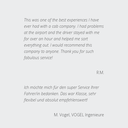
This was one of the best experiences I have
ever had with a cab company. I had problems
at the airport and the driver stayed with me
for over an hour and helped me sort
everything out. I would recommend this
company to anyone. Thank you for such
fabulous service!
R.M.
Ich möchte mich für den super Service Ihrer
Fahrer/in bedanken. Das war Klasse, sehr
flexibel und absolut empfehlenswert!
M. Vogel, VOGEL Ingenieure