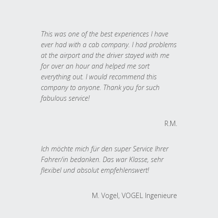
This was one of the best experiences I have
ever had with a cab company. I had problems
at the airport and the driver stayed with me
for over an hour and helped me sort
everything out. I would recommend this
company to anyone. Thank you for such
fabulous service!
R.M.
Ich möchte mich für den super Service Ihrer
Fahrer/in bedanken. Das war Klasse, sehr
flexibel und absolut empfehlenswert!
M. Vogel, VOGEL Ingenieure