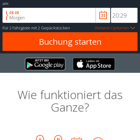
am:
08.08
Morgen
Für
2 Fahrgäste
mit
2 Gepäckstücken
Weitere Optionen
Wie funktioniert das
Ganze?