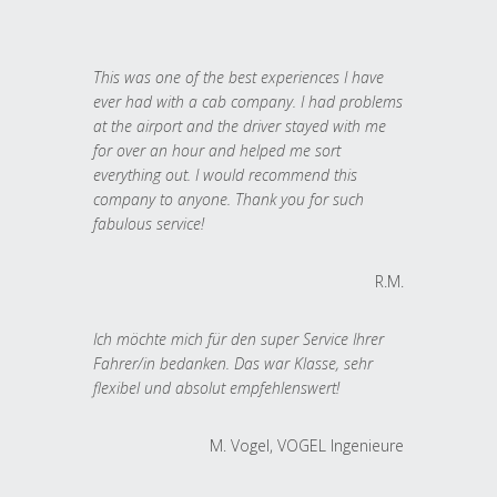
This was one of the best experiences I have
ever had with a cab company. I had problems
at the airport and the driver stayed with me
for over an hour and helped me sort
everything out. I would recommend this
company to anyone. Thank you for such
fabulous service!
R.M.
Ich möchte mich für den super Service Ihrer
Fahrer/in bedanken. Das war Klasse, sehr
flexibel und absolut empfehlenswert!
M. Vogel, VOGEL Ingenieure