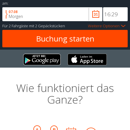
am:
07.08
Morgen
Für
2 Fahrgäste
mit
2 Gepäckstücken
Weitere Optionen
Wie funktioniert das
Ganze?