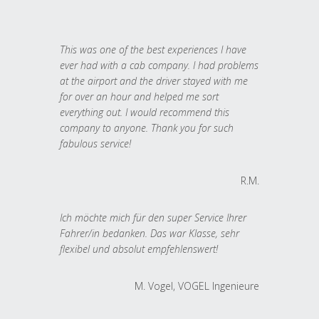
This was one of the best experiences I have
ever had with a cab company. I had problems
at the airport and the driver stayed with me
for over an hour and helped me sort
everything out. I would recommend this
company to anyone. Thank you for such
fabulous service!
R.M.
Ich möchte mich für den super Service Ihrer
Fahrer/in bedanken. Das war Klasse, sehr
flexibel und absolut empfehlenswert!
M. Vogel, VOGEL Ingenieure