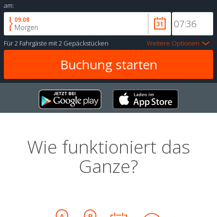
am:
09.08
Morgen
Für
2 Fahrgäste
mit
2 Gepäckstücken
Weitere Optionen
Wie funktioniert das
Ganze?