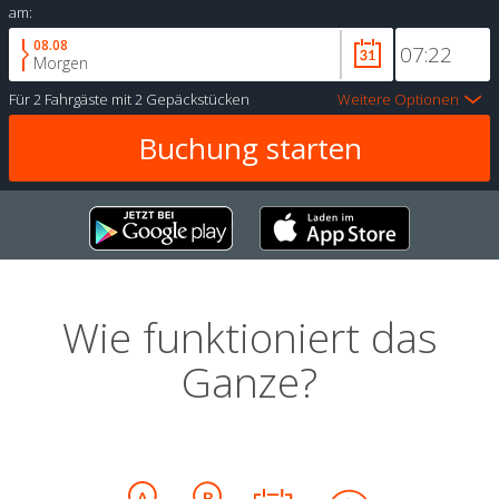
am:
08.08
Morgen
Für
2 Fahrgäste
mit
2 Gepäckstücken
Weitere Optionen
Wie funktioniert das
Ganze?