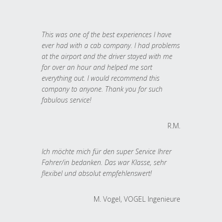
This was one of the best experiences I have
ever had with a cab company. I had problems
at the airport and the driver stayed with me
for over an hour and helped me sort
everything out. I would recommend this
company to anyone. Thank you for such
fabulous service!
R.M.
Ich möchte mich für den super Service Ihrer
Fahrer/in bedanken. Das war Klasse, sehr
flexibel und absolut empfehlenswert!
M. Vogel, VOGEL Ingenieure