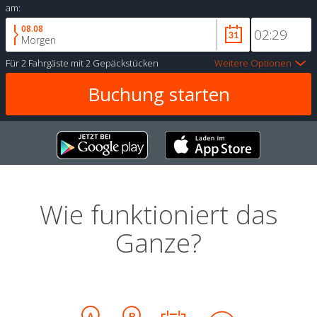
am:
08.08
Morgen
Für
2 Fahrgäste
mit
2 Gepäckstücken
Weitere Optionen
Wie funktioniert das
Ganze?