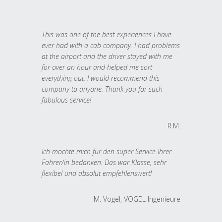
This was one of the best experiences I have
ever had with a cab company. I had problems
at the airport and the driver stayed with me
for over an hour and helped me sort
everything out. I would recommend this
company to anyone. Thank you for such
fabulous service!
R.M.
Ich möchte mich für den super Service Ihrer
Fahrer/in bedanken. Das war Klasse, sehr
flexibel und absolut empfehlenswert!
M. Vogel, VOGEL Ingenieure