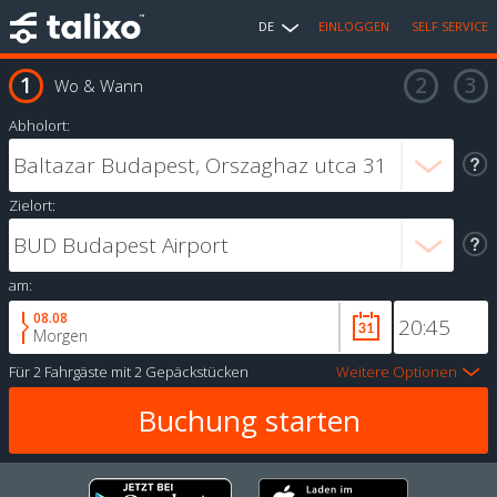
DE
EINLOGGEN
SELF SERVICE
Wo & Wann
Abholort:
Zielort:
am:
08.08
Morgen
Für
2 Fahrgäste
mit
2 Gepäckstücken
Weitere Optionen