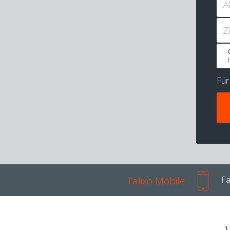
A
Z
Fü
Talixo Mobile
Fa