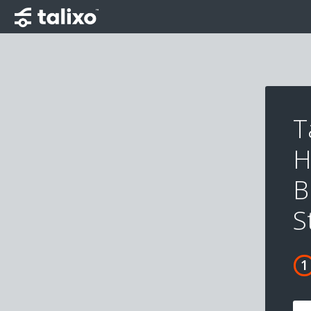
T
H
B
S