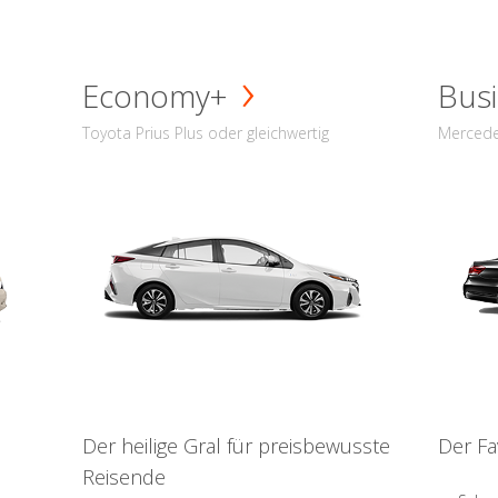
Economy+
Busi
Toyota Prius Plus oder gleichwertig
Mercede
Der heilige Gral für preisbewusste
Der Fa
Reisende