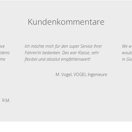
Kundenkommentare
ave
Ich möchte mich für den super Service Ihrer
We we
oblems
Fahrer/in bedanken. Das war Klasse, sehr
would
 me
flexibel und absolut empfehlenswert!
in Ge
M. Vogel, VOGEL Ingenieure
R.M.