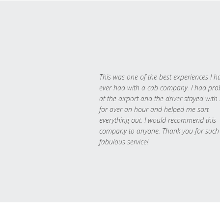
This was one of the best experiences I h
ever had with a cab company. I had pr
at the airport and the driver stayed with
for over an hour and helped me sort
everything out. I would recommend this
company to anyone. Thank you for such
fabulous service!