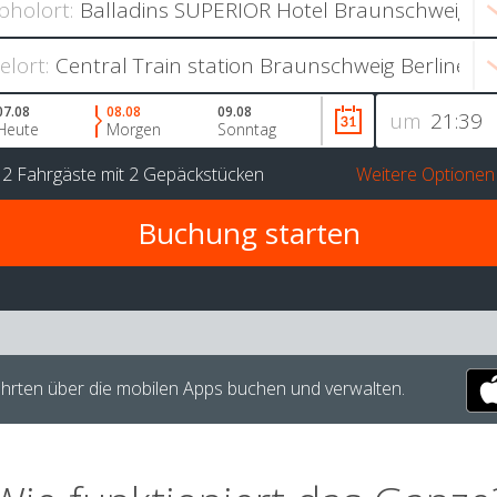
bholort:
ielort:
07.08
08.08
09.08
um
Heute
Morgen
Sonntag
r
2 Fahrgäste
mit
2 Gepäckstücken
Weitere Optionen
hrten über die mobilen Apps buchen und verwalten.