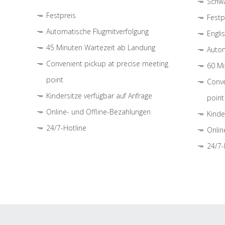
Schwa
Festpreis
Festp
Automatische Flugmitverfolgung
Engli
45 Minuten Wartezeit ab Landung
Autom
Convenient pickup at precise meeting
60 Mi
point
Conve
Kindersitze verfügbar auf Anfrage
point
Online- und Offline-Bezahlungen
Kinde
24/7-Hotline
Onlin
24/7-