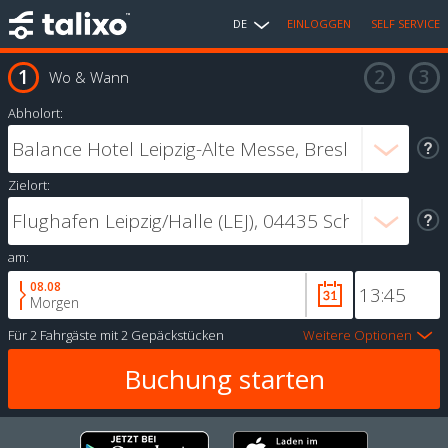
DE
EINLOGGEN
SELF SERVICE
Wo & Wann
Abholort:
Zielort:
am:
08.08
Morgen
Für
2 Fahrgäste
mit
2 Gepäckstücken
Weitere Optionen