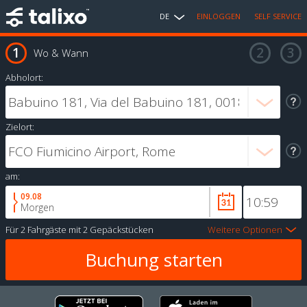
DE
EINLOGGEN
SELF SERVICE
Wo & Wann
Abholort:
Zielort:
am:
09.08
Morgen
Für
2 Fahrgäste
mit
2 Gepäckstücken
Weitere Optionen