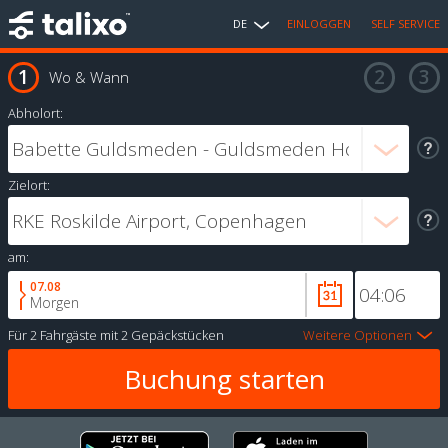
DE
EINLOGGEN
SELF SERVICE
Wo & Wann
Abholort:
Zielort:
am:
07.08
Morgen
Für
2 Fahrgäste
mit
2 Gepäckstücken
Weitere Optionen