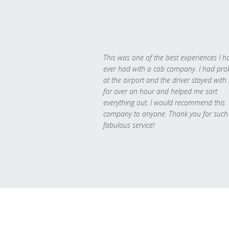
This was one of the best experiences I h
ever had with a cab company. I had pr
at the airport and the driver stayed with
for over an hour and helped me sort
everything out. I would recommend this
company to anyone. Thank you for such
fabulous service!