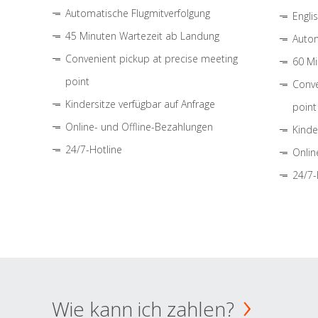
Automatische Flugmitverfolgung
Engli
45 Minuten Wartezeit ab Landung
Autom
Convenient pickup at precise meeting
60 Mi
point
Conve
Kindersitze verfügbar auf Anfrage
point
Online- und Offline-Bezahlungen
Kinde
24/7-Hotline
Onlin
24/7-
Wie kann ich zahlen?