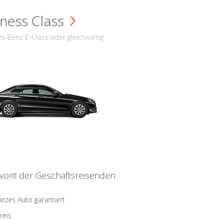
ness Class
s-Benz E-Class oder gleichwärtig
vorit der Geschäftsreisenden
rzes Auto garantiert
reis