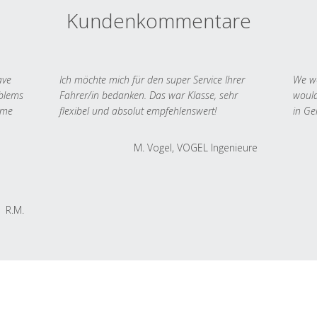
Kundenkommentare
ave
Ich möchte mich für den super Service Ihrer
We we
oblems
Fahrer/in bedanken. Das war Klasse, sehr
would
 me
flexibel und absolut empfehlenswert!
in Ge
M. Vogel, VOGEL Ingenieure
R.M.