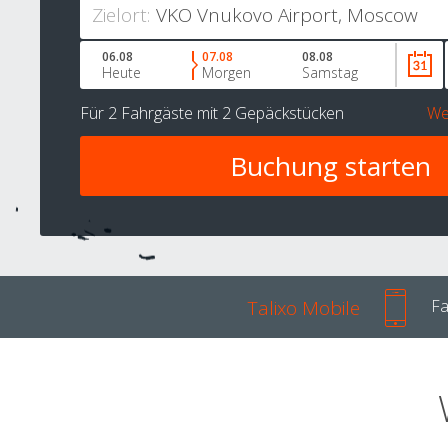
Zielort:
06.08
07.08
08.08
Heute
Morgen
Samstag
Für
2 Fahrgäste
mit
2 Gepäckstücken
We
Talixo Mobile
Fa