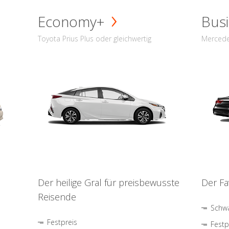
Economy+
Busi
Toyota Prius Plus oder gleichwertig
Mercede
Der heilige Gral für preisbewusste
Der Fa
Reisende
Schwa
Festpreis
Festp