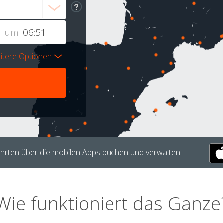
um
itere Optionen
hrten über die mobilen Apps buchen und verwalten.
Wie funktioniert das Ganze