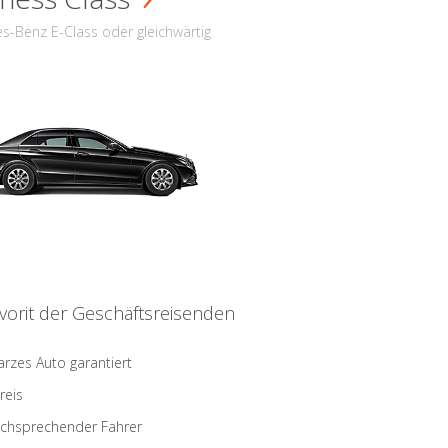
s-Benz E-Class oder gleichwärtig
vorit der Geschäftsreisenden
rzes Auto garantiert
reis
schsprechender Fahrer