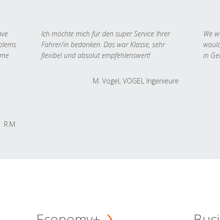
ave
Ich möchte mich für den super Service Ihrer
We we
oblems
Fahrer/in bedanken. Das war Klasse, sehr
would
 me
flexibel und absolut empfehlenswert!
in Ge
M. Vogel, VOGEL Ingenieure
R.M.
Economy+
Busi