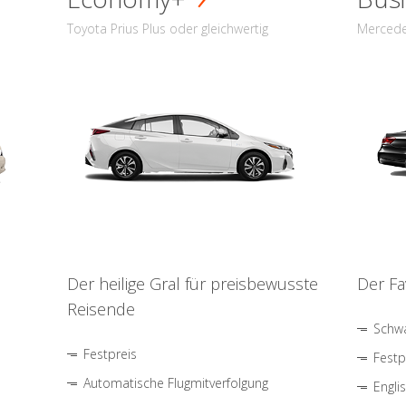
Toyota Prius Plus oder gleichwertig
Mercede
Der heilige Gral für preisbewusste
Der Fa
Reisende
Schwa
Festpreis
Festp
Automatische Flugmitverfolgung
Engli