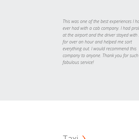
This was one of the best experiences I h
ever had with a cab company. I had pr
at the airport and the driver stayed with
for over an hour and helped me sort
everything out. I would recommend this
company to anyone. Thank you for such
fabulous service!
Taxi