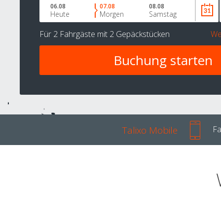
06.08
07.08
08.08
Heute
Morgen
Samstag
Für
2 Fahrgäste
mit
2 Gepäckstücken
We
Talixo Mobile
Fa