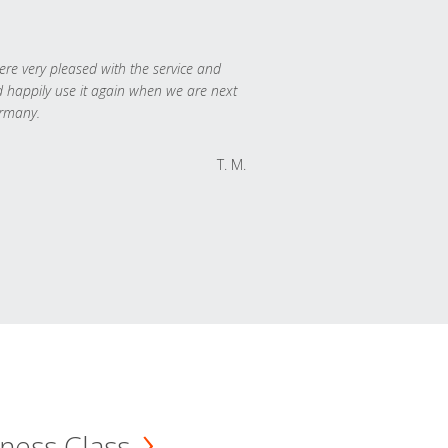
re very pleased with the service and
 happily use it again when we are next
rmany.
T. M.
ness Class