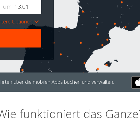
um
itere Optionen
hrten über die mobilen Apps buchen und verwalten.
Wie funktioniert das Ganze