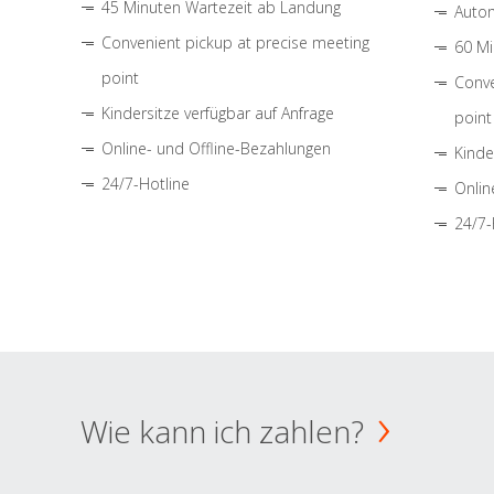
45 Minuten Wartezeit ab Landung
Autom
Convenient pickup at precise meeting
60 Mi
point
Conve
Kindersitze verfügbar auf Anfrage
point
Online- und Offline-Bezahlungen
Kinde
24/7-Hotline
Onlin
24/7-
Wie kann ich zahlen?