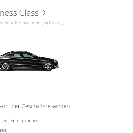
ness Class
s-Benz E-Class oder gleichwärtig
vorit der Geschäftsreisenden
rzes Auto garantiert
reis