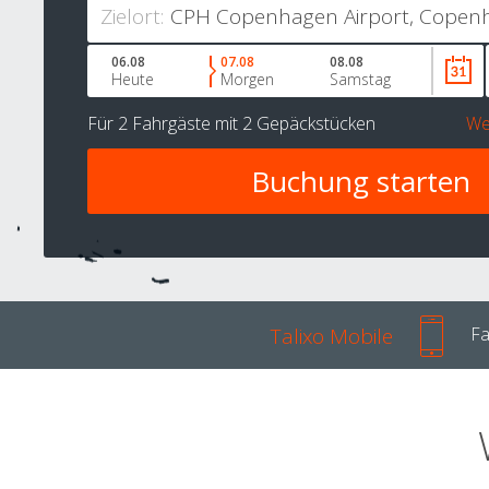
Zielort:
06.08
07.08
08.08
Heute
Morgen
Samstag
Für
2 Fahrgäste
mit
2 Gepäckstücken
We
Talixo Mobile
Fa