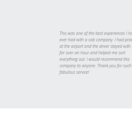
This was one of the best experiences I h
ever had with a cab company. I had pr
at the airport and the driver stayed with
for over an hour and helped me sort
everything out. I would recommend this
company to anyone. Thank you for such
fabulous service!