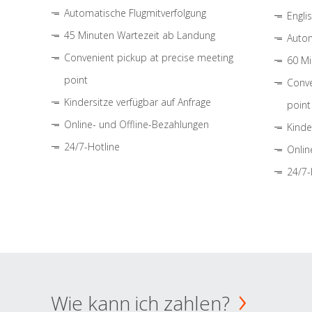
Automatische Flugmitverfolgung
Engli
45 Minuten Wartezeit ab Landung
Autom
Convenient pickup at precise meeting
60 Mi
point
Conve
Kindersitze verfügbar auf Anfrage
point
Online- und Offline-Bezahlungen
Kinde
24/7-Hotline
Onlin
24/7-
Wie kann ich zahlen?