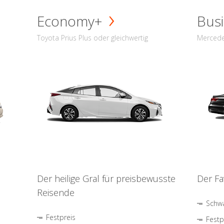
Economy+
Busi
Toyota Prius Plus oder gleichwertig
Mercede
Der heilige Gral für preisbewusste
Der Fa
Reisende
Schwa
Festpreis
Festp