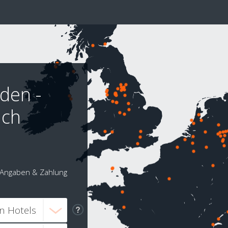
den -
ach
Angaben & Zahlung