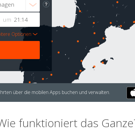
um
itere Optionen
hrten über die mobilen Apps buchen und verwalten.
Wie funktioniert das Ganze