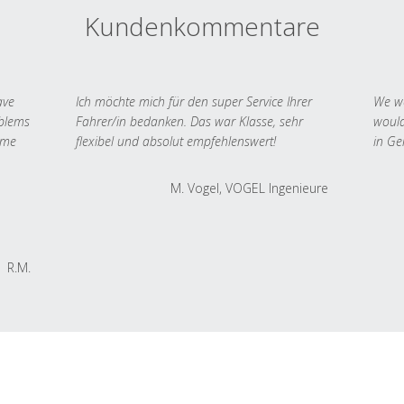
Kundenkommentare
ave
Ich möchte mich für den super Service Ihrer
We we
oblems
Fahrer/in bedanken. Das war Klasse, sehr
would
 me
flexibel und absolut empfehlenswert!
in Ge
M. Vogel, VOGEL Ingenieure
R.M.