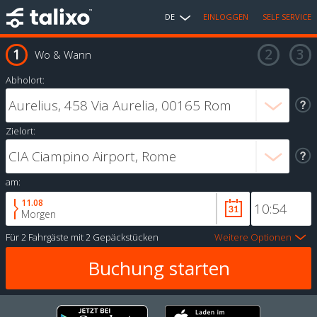
DE
EINLOGGEN
SELF SERVICE
Wo & Wann
Abholort:
Zielort:
am:
11.08
Morgen
Für
2 Fahrgäste
mit
2 Gepäckstücken
Weitere Optionen