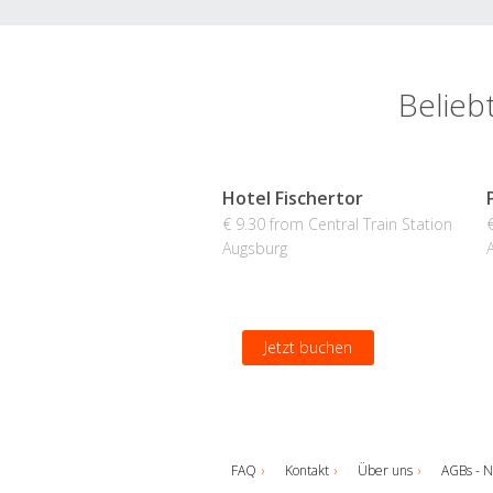
Belieb
Hotel Fischertor
€ 9.30 from Central Train Station
Augsburg
Jetzt buchen
FAQ
Kontakt
Über uns
AGBs - N