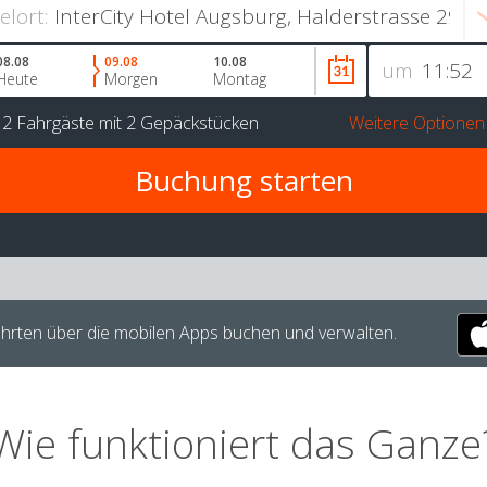
ielort:
08.08
09.08
10.08
um
Heute
Morgen
Montag
r
2 Fahrgäste
mit
2 Gepäckstücken
Weitere Optionen
hrten über die mobilen Apps buchen und verwalten.
Wie funktioniert das Ganze