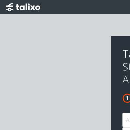
T
S
A
A