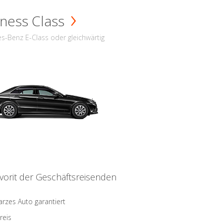
ness Class
s-Benz E-Class oder gleichwärtig
vorit der Geschäftsreisenden
rzes Auto garantiert
reis