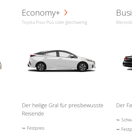
Economy+
Busi
Toyota Prius Plus oder gleichwertig
Mercede
Der heilige Gral für preisbewusste
Der Fa
Reisende
Schwa
Festpreis
Festp