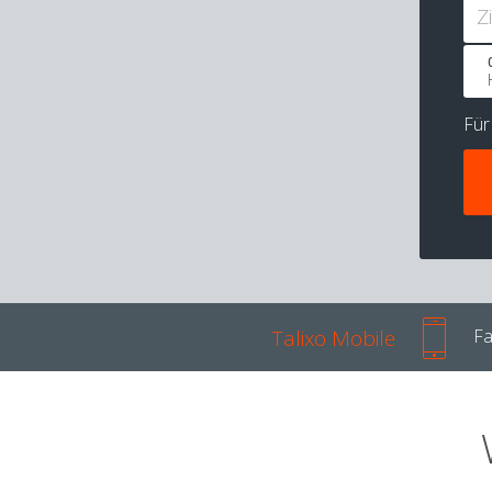
Z
Fü
Talixo Mobile
Fa