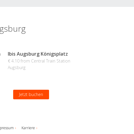
ugsburg
n
Ibis Augsburg Königsplatz
€ 4.10 from Central Train Station
Augsburg
Jetzt buchen
pressum
Karriere