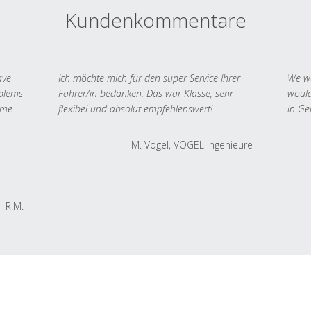
Kundenkommentare
ave
Ich möchte mich für den super Service Ihrer
We we
oblems
Fahrer/in bedanken. Das war Klasse, sehr
would
 me
flexibel und absolut empfehlenswert!
in Ge
M. Vogel, VOGEL Ingenieure
R.M.