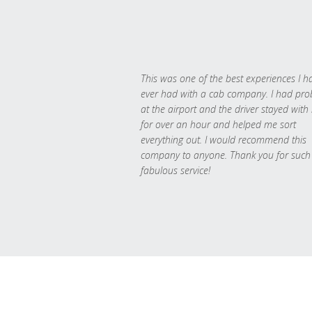
This was one of the best experiences I h
ever had with a cab company. I had pr
at the airport and the driver stayed with
for over an hour and helped me sort
everything out. I would recommend this
company to anyone. Thank you for such
fabulous service!