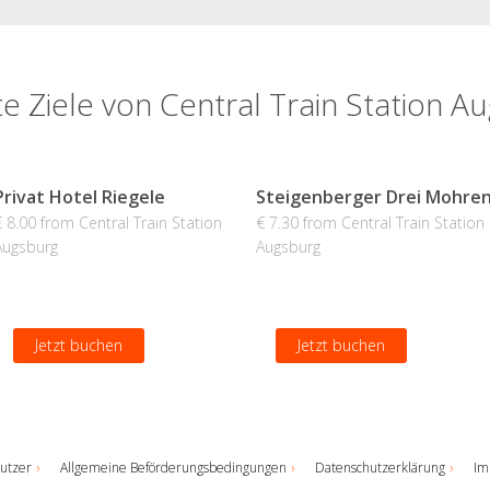
te Ziele von Central Train Station A
Privat Hotel Riegele
Steigenberger Drei Mohre
€ 8.00 from Central Train Station
€ 7.30 from Central Train Station
Augsburg
Augsburg
Jetzt buchen
Jetzt buchen
utzer
Allgemeine Beförderungsbedingungen
Datenschutzerklärung
Im