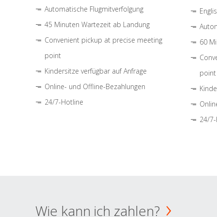
Automatische Flugmitverfolgung
Engli
45 Minuten Wartezeit ab Landung
Autom
Convenient pickup at precise meeting
60 Mi
point
Conve
Kindersitze verfügbar auf Anfrage
point
Online- und Offline-Bezahlungen
Kinde
24/7-Hotline
Onlin
24/7-
Wie kann ich zahlen?