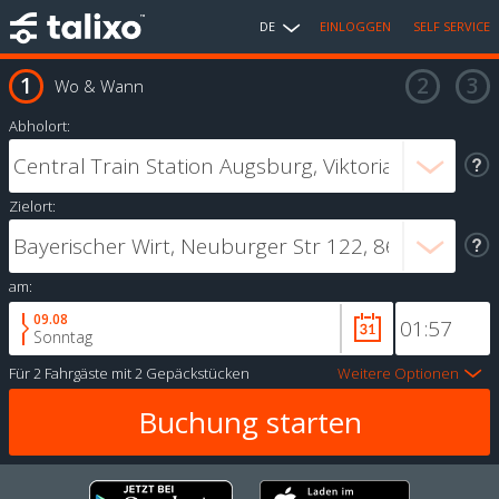
DE
EINLOGGEN
SELF SERVICE
Wo & Wann
Abholort:
Zielort:
am:
09.08
Sonntag
Für
2 Fahrgäste
mit
2 Gepäckstücken
Weitere Optionen