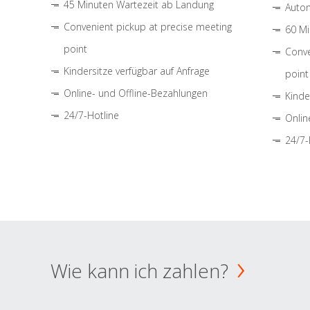
45 Minuten Wartezeit ab Landung
Autom
Convenient pickup at precise meeting
60 Mi
point
Conve
Kindersitze verfügbar auf Anfrage
point
Online- und Offline-Bezahlungen
Kinde
24/7-Hotline
Onlin
24/7-
Wie kann ich zahlen?