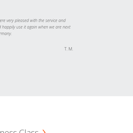
re very pleased with the service and
 happily use it again when we are next
rmany.
T. M.
ness Class