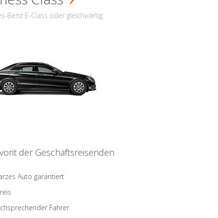
s-Benz E-Class oder gleichwärtig
vorit der Geschäftsreisenden
rzes Auto garantiert
reis
schsprechender Fahrer