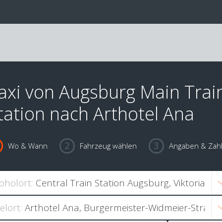
axi von Augsburg Main Trai
tation nach Arthotel Ana
Wo & Wann
Fahrzeug wählen
Angaben & Zah
bholort:
ielort: