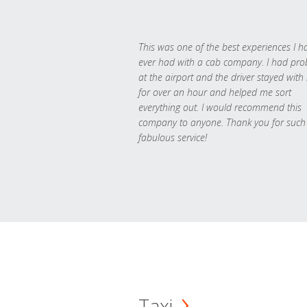
This was one of the best experiences I h
ever had with a cab company. I had pr
at the airport and the driver stayed with
for over an hour and helped me sort
everything out. I would recommend this
company to anyone. Thank you for such
fabulous service!
Taxi