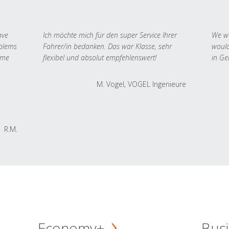
ave
Ich möchte mich für den super Service Ihrer
We we
oblems
Fahrer/in bedanken. Das war Klasse, sehr
would
 me
flexibel und absolut empfehlenswert!
in Ge
M. Vogel, VOGEL Ingenieure
R.M.
Economy+
Busi