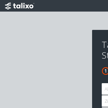
T
S
A
Z