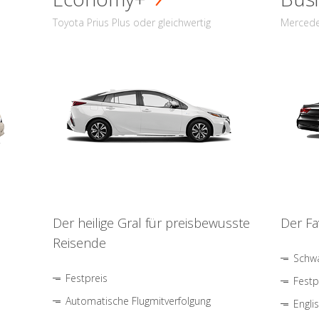
Toyota Prius Plus oder gleichwertig
Mercede
Der heilige Gral für preisbewusste
Der Fa
Reisende
Schwa
Festpreis
Festp
Automatische Flugmitverfolgung
Engli