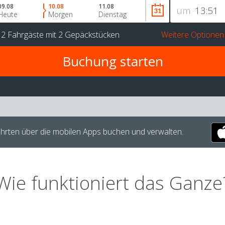
09.08
10.08
11.08
um
Heute
Morgen
Dienstag
r
2 Fahrgäste
mit
2 Gepäckstücken
Weitere Optionen
hrten über die mobilen Apps buchen und verwalten.
Wie funktioniert das Ganze