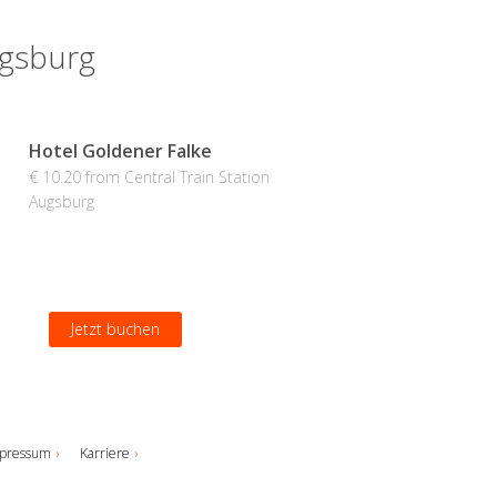
ugsburg
Hotel Goldener Falke
€ 10.20 from Central Train Station
Augsburg
Jetzt buchen
pressum
Karriere