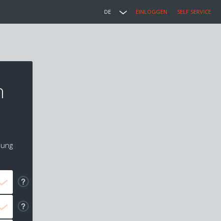
DE
EINLOGGEN
SELF SERVICE
n
lung