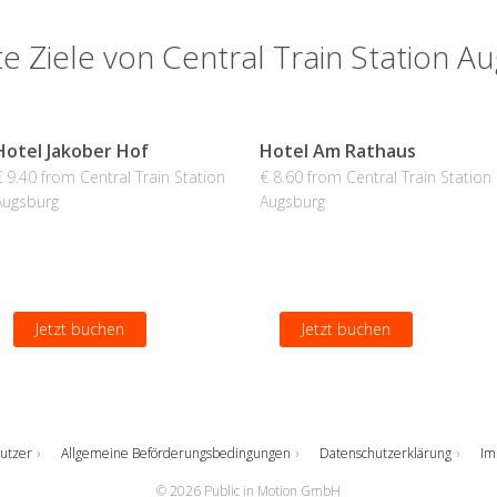
te Ziele von Central Train Station A
Hotel Jakober Hof
Hotel Am Rathaus
€ 9.40 from Central Train Station
€ 8.60 from Central Train Station
Augsburg
Augsburg
Jetzt buchen
Jetzt buchen
utzer
Allgemeine Beförderungsbedingungen
Datenschutzerklärung
Im
© 2026 Public in Motion GmbH