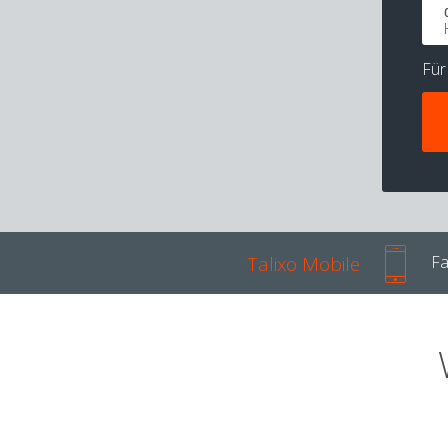
Fü
Talixo Mobile
Fa