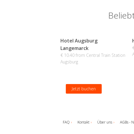
Belieb
Hotel Augsburg
Langemarck
€ 10.40 from Central Train Station
Augsburg
Jetzt buchen
FAQ
Kontakt
Über uns
AGBs - N