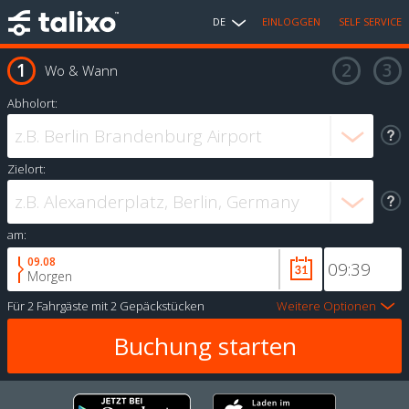
DE
EINLOGGEN
SELF SERVICE
Wo & Wann
Abholort:
Zielort:
am:
09.08
Morgen
Für
2 Fahrgäste
mit
2 Gepäckstücken
Weitere Optionen