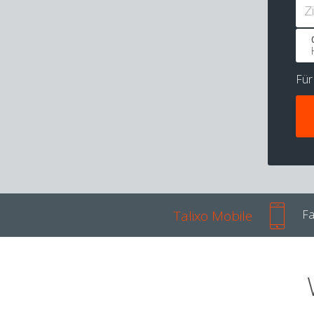
Z
Fü
Talixo Mobile
Fa