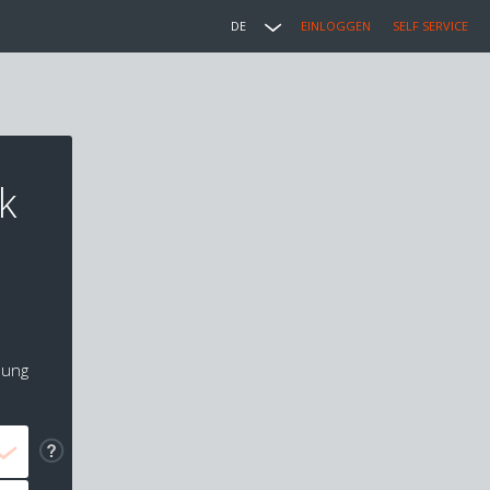
DE
EINLOGGEN
SELF SERVICE
k
lung