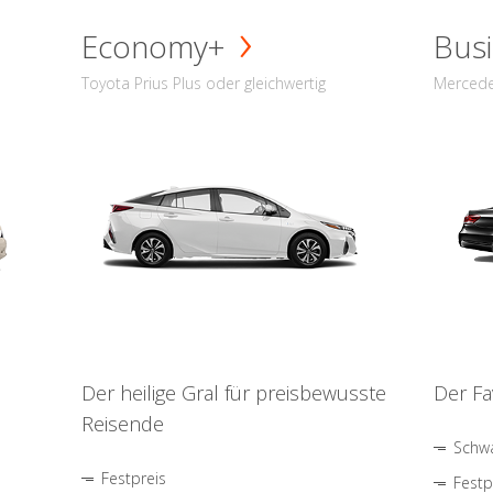
Economy+
Busi
Toyota Prius Plus oder gleichwertig
Mercede
Der heilige Gral für preisbewusste
Der Fa
Reisende
Schwa
Festpreis
Festp