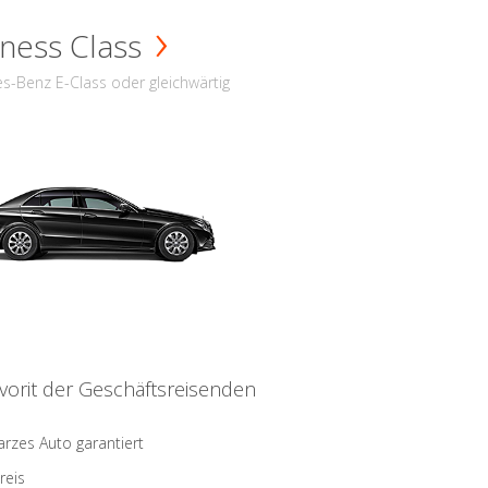
ness Class
s-Benz E-Class oder gleichwärtig
vorit der Geschäftsreisenden
rzes Auto garantiert
reis