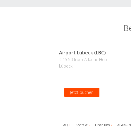
Be
Airport Lübeck (LBC)
€ 15.50 from Atlantic Hotel
Lübeck
Jetzt buchen
FAQ
Kontakt
Über uns
AGBs - N