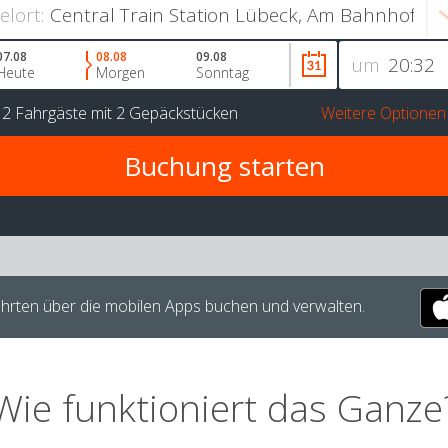
ielort:
07.08
08.08
09.08
um
Heute
Morgen
Sonntag
r
2 Fahrgäste
mit
2 Gepäckstücken
Weitere Optionen
hrten über die mobilen Apps buchen und verwalten.
Wie funktioniert das Ganze