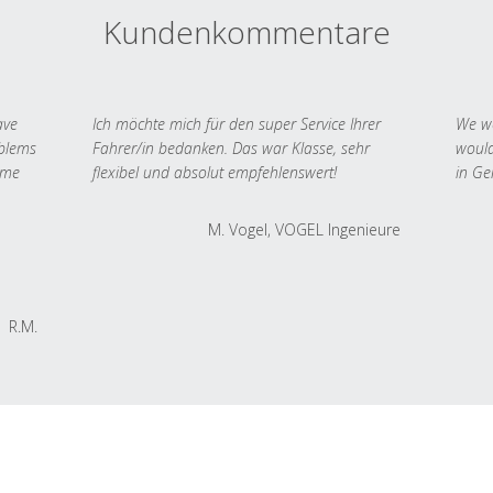
Kundenkommentare
ave
Ich möchte mich für den super Service Ihrer
We we
oblems
Fahrer/in bedanken. Das war Klasse, sehr
would
 me
flexibel und absolut empfehlenswert!
in Ge
M. Vogel, VOGEL Ingenieure
R.M.