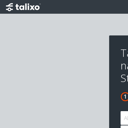
T
n
S
A