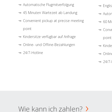
Automatische Flugmitverfolgung
Engli
45 Minuten Wartezeit ab Landung
Autom
Convenient pickup at precise meeting
60 Mi
point
Conve
Kindersitze verfügbar auf Anfrage
point
Online- und Offline-Bezahlungen
Kinde
24/7-Hotline
Onlin
24/7-
Wie kann ich zahlen?