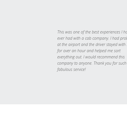
This was one of the best experiences I h
ever had with a cab company. I had pr
at the airport and the driver stayed with
for over an hour and helped me sort
everything out. I would recommend this
company to anyone. Thank you for such
fabulous service!