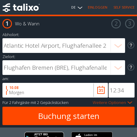
DE
EINLOGGEN
SELF SERVICE
Wo & Wann
Abholort:
Zielort:
am:
10.08
Morgen
Für
2 Fahrgäste
mit
2 Gepäckstücken
Weitere Optionen