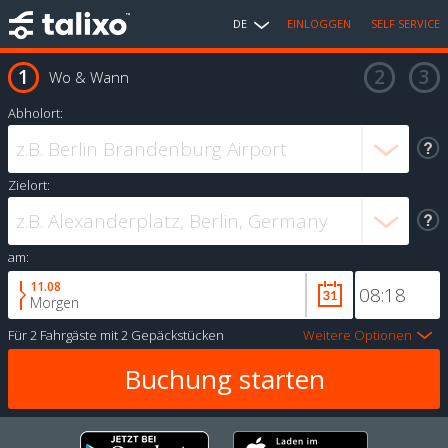
DE
EINLOGGEN
SELF SERVICE
Wo & Wann
Abholort:
Zielort:
am:
11.08
Morgen
Für
2 Fahrgäste
mit
2 Gepäckstücken
Weitere Optionen