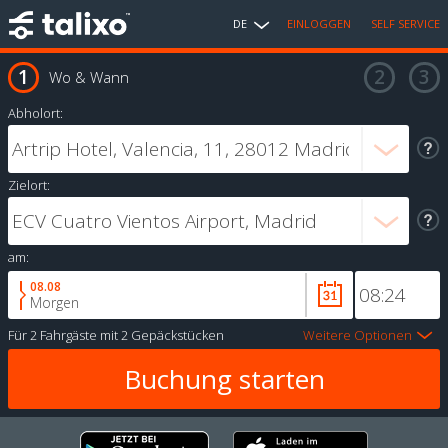
DE
EINLOGGEN
SELF SERVICE
Wo & Wann
Abholort:
Zielort:
am:
08.08
Morgen
Für
2 Fahrgäste
mit
2 Gepäckstücken
Weitere Optionen