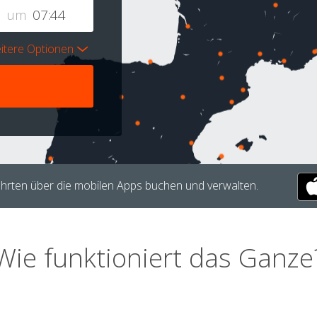
um
itere Optionen
hrten über die mobilen Apps buchen und verwalten.
Wie funktioniert das Ganze