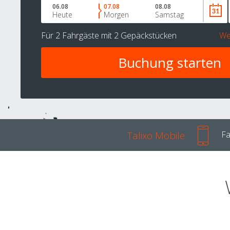
06.08
07.08
08.08
Heute
Morgen
Samstag
Für
2 Fahrgäste
mit
2 Gepäckstücken
We
Talixo Mobile
Fa