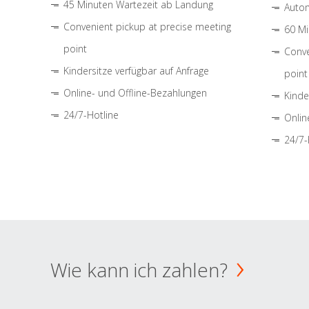
45 Minuten Wartezeit ab Landung
Autom
Convenient pickup at precise meeting
60 Mi
point
Conve
Kindersitze verfügbar auf Anfrage
point
Online- und Offline-Bezahlungen
Kinde
24/7-Hotline
Onlin
24/7-
Wie kann ich zahlen?