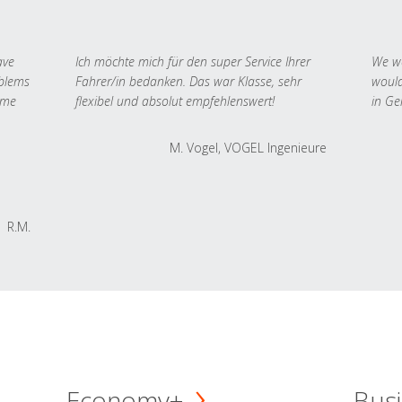
ave
Ich möchte mich für den super Service Ihrer
We we
oblems
Fahrer/in bedanken. Das war Klasse, sehr
would
 me
flexibel und absolut empfehlenswert!
in Ge
M. Vogel, VOGEL Ingenieure
R.M.
Economy+
Busi