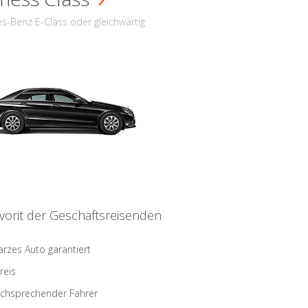
s-Benz E-Class oder gleichwärtig
vorit der Geschäftsreisenden
rzes Auto garantiert
reis
schsprechender Fahrer