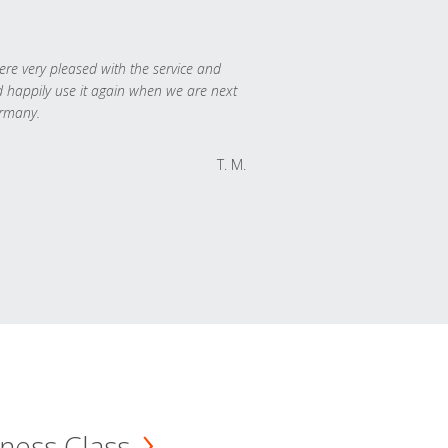
re very pleased with the service and
 happily use it again when we are next
rmany.
T. M.
ness Class