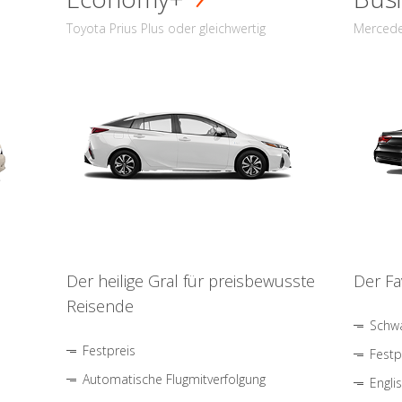
Toyota Prius Plus oder gleichwertig
Mercede
Der heilige Gral für preisbewusste
Der Fa
Reisende
Schwa
Festpreis
Festp
Automatische Flugmitverfolgung
Engli