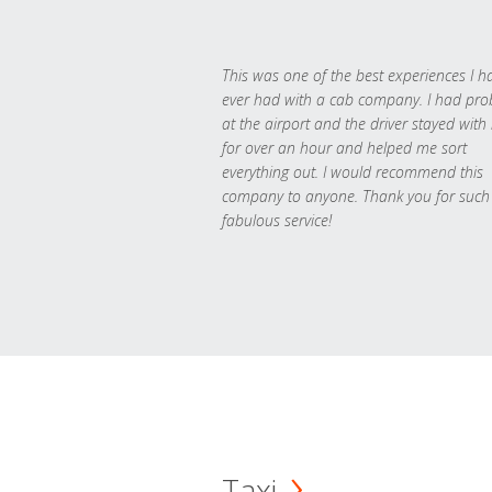
This was one of the best experiences I h
ever had with a cab company. I had pr
at the airport and the driver stayed with
for over an hour and helped me sort
everything out. I would recommend this
company to anyone. Thank you for such
fabulous service!
Taxi