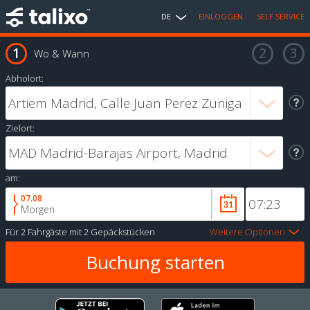
DE
EINLOGGEN
SELF SERVICE
Wo & Wann
Abholort:
Zielort:
am:
07.08
Morgen
Für
2 Fahrgäste
mit
2 Gepäckstücken
Weitere Optionen