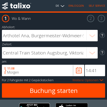
DE
EINLOGGEN
SELF SERVICE
Wo & Wann
Abholort:
Zielort:
am:
11.08
Morgen
Für
2 Fahrgäste
mit
2 Gepäckstücken
Weitere Optionen