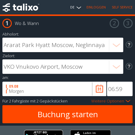
DE
EINLOGGEN
SELF SERVICE
Wo & Wann
Abholort:
Zielort:
am:
09.08
Morgen
Für
2 Fahrgäste
mit
2 Gepäckstücken
Weitere Optionen