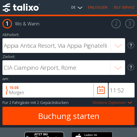
DE
EINLOGGEN
SELF SERVICE
Wo & Wann
Abholort:
Zielort:
am:
10.08
Morgen
Für
2 Fahrgäste
mit
2 Gepäckstücken
Weitere Optionen