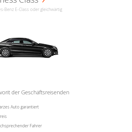
s-Benz E-Class oder gleichwärtig
vorit der Geschäftsreisenden
rzes Auto garantiert
reis
schsprechender Fahrer