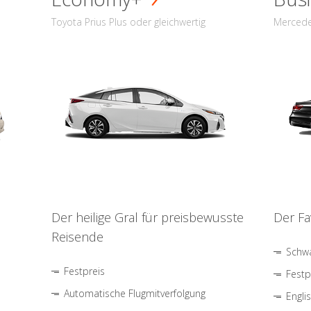
Toyota Prius Plus oder gleichwertig
Mercede
Der heilige Gral für preisbewusste
Der Fa
Reisende
Schwa
Festpreis
Festp
Automatische Flugmitverfolgung
Engli