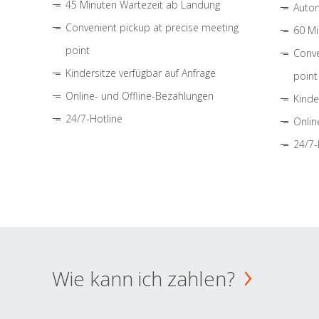
45 Minuten Wartezeit ab Landung
Autom
Convenient pickup at precise meeting
60 Mi
point
Conve
Kindersitze verfügbar auf Anfrage
point
Online- und Offline-Bezahlungen
Kinde
24/7-Hotline
Onlin
24/7-
Wie kann ich zahlen?