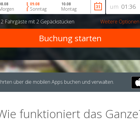
08.08
09.08
10.08
um
Morgen
Sonntag
Montag
r
2 Fahrgäste
mit
2 Gepäckstücken
Weitere Optionen
hrten über die mobilen Apps buchen und verwalten.
Wie funktioniert das Ganze