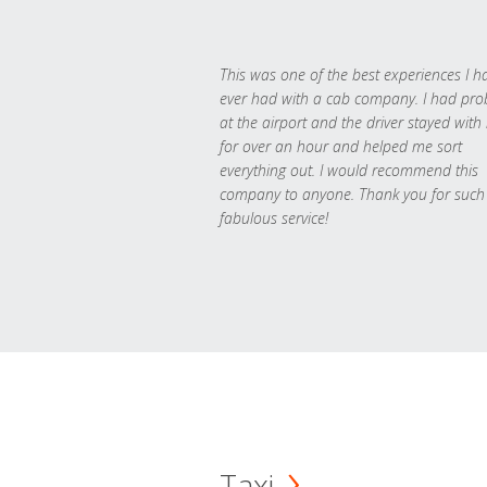
This was one of the best experiences I h
ever had with a cab company. I had pr
at the airport and the driver stayed with
for over an hour and helped me sort
everything out. I would recommend this
company to anyone. Thank you for such
fabulous service!
Taxi