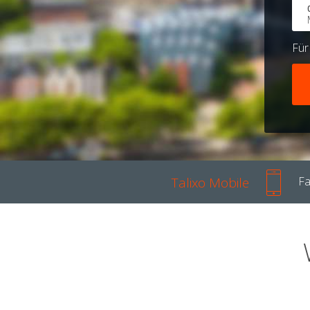
Fü
Talixo Mobile
Fa