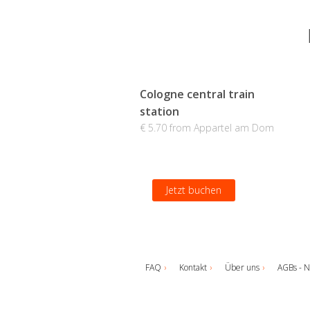
Cologne central train
station
€ 5.70 from Appartel am Dom
Jetzt buchen
FAQ
Kontakt
Über uns
AGBs - N