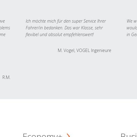
ave
Ich möchte mich für den super Service Ihrer
We we
oblems
Fahrer/in bedanken. Das war Klasse, sehr
would
 me
flexibel und absolut empfehlenswert!
in Ge
M. Vogel, VOGEL Ingenieure
R.M.
Economy+
Busi