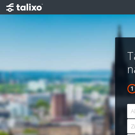
T
n
A
Z