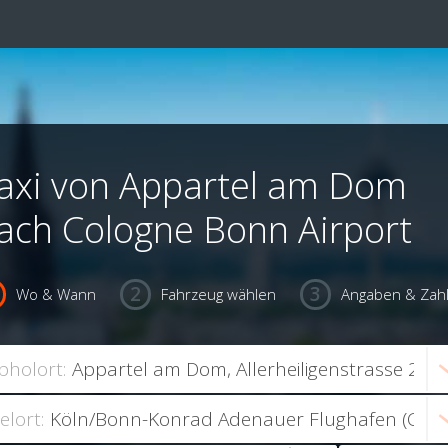
axi von Appartel am Dom
ach Cologne Bonn Airport
Wo & Wann
Fahrzeug wählen
Angaben & Zah
bholort:
ielort: