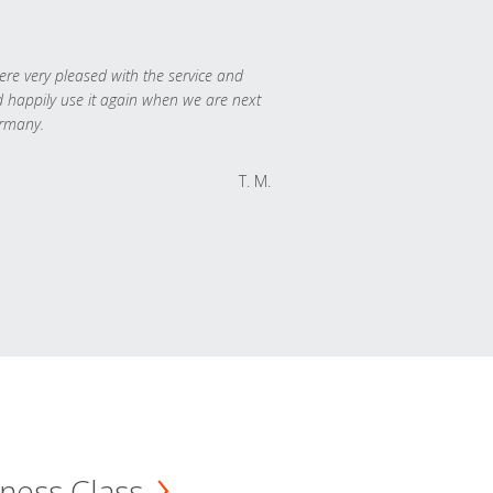
re very pleased with the service and
 happily use it again when we are next
rmany.
T. M.
ness Class