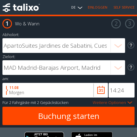
DE
EINLOGGEN
SELF SERVICE
Wo & Wann
Abholort:
Zielort:
am:
11.08
Morgen
Für
2 Fahrgäste
mit
2 Gepäckstücken
Weitere Optionen