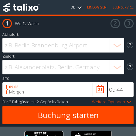
DE
EINLOGGEN
SELF SERVICE
Wo & Wann
Abholort:
Zielort:
am:
09.08
Morgen
Für
2 Fahrgäste
mit
2 Gepäckstücken
Weitere Optionen