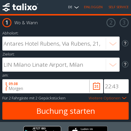
DE
EINLOGGEN
SELF SERVICE
Wo & Wann
Abholort:
Zielort:
am:
09.08
Morgen
Für
2 Fahrgäste
mit
2 Gepäckstücken
Weitere Optionen