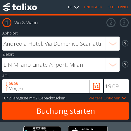
DE
EINLOGGEN
SELF SERVICE
Wo & Wann
Abholort:
Zielort:
am:
08.08
Morgen
Für
2 Fahrgäste
mit
2 Gepäckstücken
Weitere Optionen