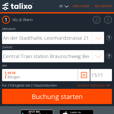
DE
EINLOGGEN
SELF SERVICE
Wo & Wann
Abholort:
Zielort:
am:
08.08
Morgen
Für
2 Fahrgäste
mit
2 Gepäckstücken
Weitere Optionen