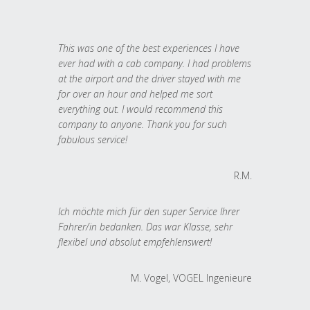
This was one of the best experiences I have
ever had with a cab company. I had problems
at the airport and the driver stayed with me
for over an hour and helped me sort
everything out. I would recommend this
company to anyone. Thank you for such
fabulous service!
R.M.
Ich möchte mich für den super Service Ihrer
Fahrer/in bedanken. Das war Klasse, sehr
flexibel und absolut empfehlenswert!
M. Vogel, VOGEL Ingenieure