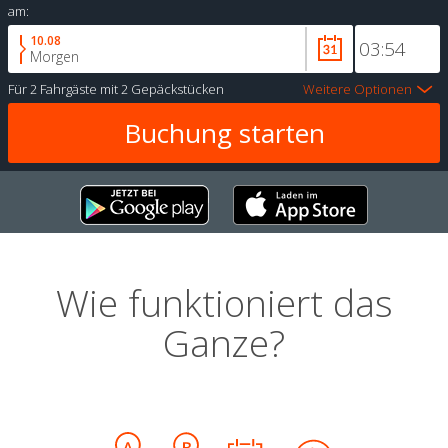
am:
10.08
Morgen
Für
2 Fahrgäste
mit
2 Gepäckstücken
Weitere Optionen
Wie funktioniert das
Ganze?