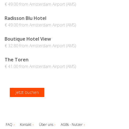
€ 49.00 from Amsterdam Airport (AMS)
Radisson Blu Hotel
€ 49.00 from Amsterdam Airport (AMS)
Boutique Hotel View
€ 32.80 from Amsterdam Airport (AMS)
The Toren
€ 41.00 from Amsterdam Airport (AMS)
Jetzt buchen
Jetzt buchen
Jetzt buchen
Jetzt buchen
FAQ
Kontakt
Über uns
AGBs - Nutzer